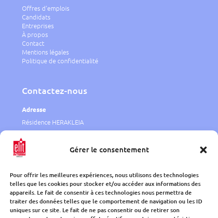
Offres d’emplois
Candidats
Entreprises
À propos
Contact
Mentions légales
Politique de confidentialité
Contactez-nous
Adresse
Résidence HERAKLEIA
1 rue J.F. Bosio,
98000 Monaco
Gérer le consentement
Telephone
Pour offrir les meilleures expériences, nous utilisons des technologies
00 377 97 97 10 80
telles que les cookies pour stocker et/ou accéder aux informations des
appareils. Le fait de consentir à ces technologies nous permettra de
traiter des données telles que le comportement de navigation ou les ID
uniques sur ce site. Le fait de ne pas consentir ou de retirer son