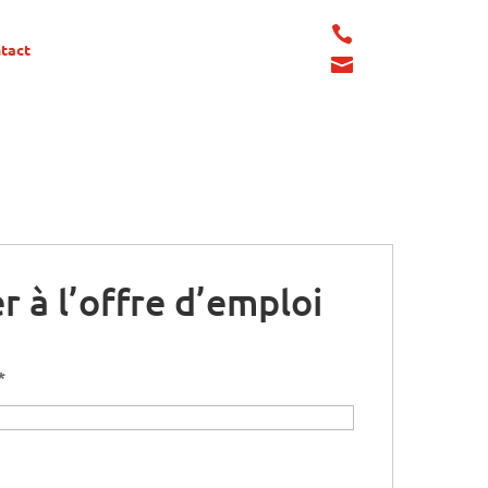

tact

r à l’offre d’emploi
*