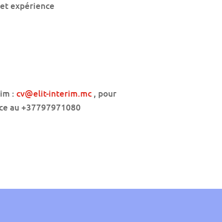
l et expérience
rim :
cv@elit-interim.mc
, pour
ence au +37797971080