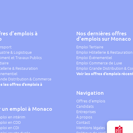
res d’emplois à
Nos dernières offres
o
d’emplois sur Monaco
ansport
Emploi Tertiaire
ustrie & Logistique
Emploi Hôtellerie & Restauration
iment et Travaux Publics
Emploi Événementiel
tiaire
Emploi Commerce de Luxe
ellerie & Restauration
Emploi Grande Distribution & C
énementiel
Voir les offres d’emplois récen
ande Distribution & Commerce
s les offres d’emplois à
Navigation
Offres d’emplois
Candidats
r un emploi à Monaco
Entreprises
ploi en intérim
À propos
mploi en CDD
Contact
ploi en CDI
Mentions légales
ploi courte durée
Politique de confidentialité