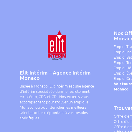
Nos Off
Monac
Emploi Tr
Emploi Ind
Emploi Bât
Emploi Ter
Emploi Hôt
Elit Intérim – Agence Intérim
Emploi Év
Monaco
Emploi Gr
Voir toute
Basée à Monaco, Elit Intérim est une agence
Monaco
d’intérim spécialisée dans le recrutement
en intérim, CDD et CDI. Nos experts vous
accompagnent pour trouver un emploi à
Monaco, ou pour dénicher les meilleurs
Trouve
talents tout en répondant à vos besoins
Offre d’em
spécifiques.
Offre d’e
Offre d’em
Offre d’em