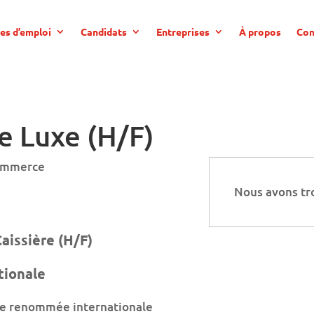
es d’emploi
Candidats
Entreprises
À propos
Con
e Luxe (H/F)
Commerce
Nous avons tr
aissière (H/F)
tionale
 de renommée internationale