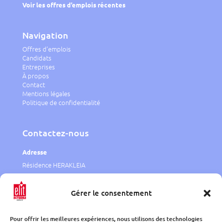
Voir les offres d’emplois récentes
Navigation
Offres d’emplois
Candidats
Entreprises
À propos
Contact
Mentions légales
Politique de confidentialité
Contactez-nous
Adresse
Résidence HERAKLEIA
1 rue J.F. Bosio,
98000 Monaco
Gérer le consentement
Telephone
Pour offrir les meilleures expériences, nous utilisons des technologies