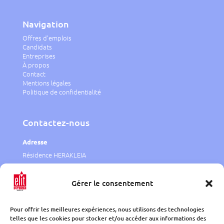
Navigation
Offres d’emplois
Candidats
Entreprises
À propos
Contact
Mentions légales
Politique de confidentialité
Contactez-nous
Adresse
Résidence HERAKLEIA
1 rue J.F. Bosio,
98000 Monaco
Gérer le consentement
Telephone
Pour offrir les meilleures expériences, nous utilisons des technologies
00 377 97 97 10 80
telles que les cookies pour stocker et/ou accéder aux informations des